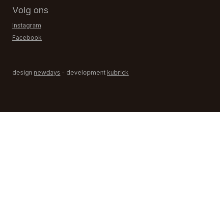
Volg ons
Instagram
Facebook
design
newdays
- development
kubrick