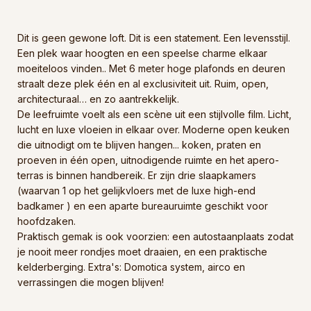
Dit is geen gewone loft. Dit is een statement. Een levensstijl.
Een plek waar hoogten en een speelse charme elkaar
moeiteloos vinden.. Met 6 meter hoge plafonds en deuren
straalt deze plek één en al exclusiviteit uit. Ruim, open,
architecturaal… en zo aantrekkelijk.
De leefruimte voelt als een scène uit een stijlvolle film. Licht,
lucht en luxe vloeien in elkaar over. Moderne open keuken
die uitnodigt om te blijven hangen... koken, praten en
proeven in één open, uitnodigende ruimte en het apero-
terras is binnen handbereik. Er zijn drie slaapkamers
(waarvan 1 op het gelijkvloers met de luxe high-end
badkamer ) en een aparte bureauruimte geschikt voor
hoofdzaken.
Praktisch gemak is ook voorzien: een autostaanplaats zodat
je nooit meer rondjes moet draaien, en een praktische
kelderberging. Extra's: Domotica system, airco en
verrassingen die mogen blijven!