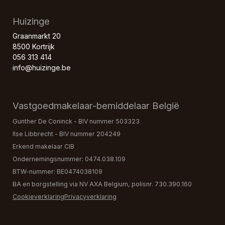
Huizinge
Graanmarkt 20
8500 Kortrijk
056 313 414
info@huizinge.be
Vastgoedmakelaar-bemiddelaar België
Gunther De Coninck - BIV nummer 503323
Ilse Libbrecht - BIV nummer 204249
Erkend makelaar CIB
Ondernemingsnummer: 0474.038.109
BTW-nummer: BE0474038109
BA en borgstelling via NV AXA Belgium, polisnr. 730.390.160
Cookieverklaring
Privacyverklaring