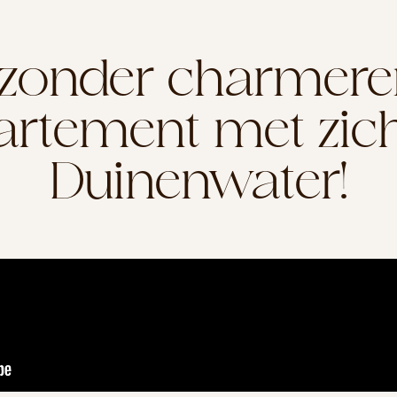
jzonder charmer
rtement met zic
Duinenwater!