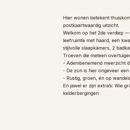
Hier wonen betekent thuiskomen
postkaartwaardig uitzicht.
Welkom op het 2de verdiep — c
leefruimte met haard, een kwal
stijlvolle slaapkamers, 2 badk
Troeven die meteen overtuige
- Adembenemend meerzicht dat 
- De zon is hier ongeveer een
- Rustig, groen, én op wandelaf
En jawel er zijn extra’s: Wie 
kelderbergingen