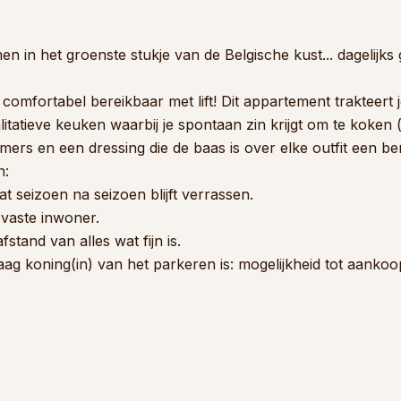
 in het groenste stukje van de Belgische kust... dagelijks
omfortabel bereikbaar met lift! Dit appartement trakteert
itatieve keuken waarbij je spontaan zin krijgt om te koken 
amers en een dressing die de baas is over elke outfit een be
n:
seizoen na seizoen blijft verrassen.
 vaste inwoner.
stand van alles wat fijn is.
graag koning(in) van het parkeren is: mogelijkheid tot aank