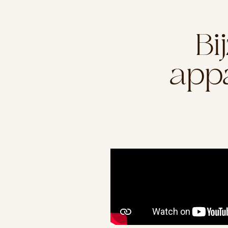
Bi
appa