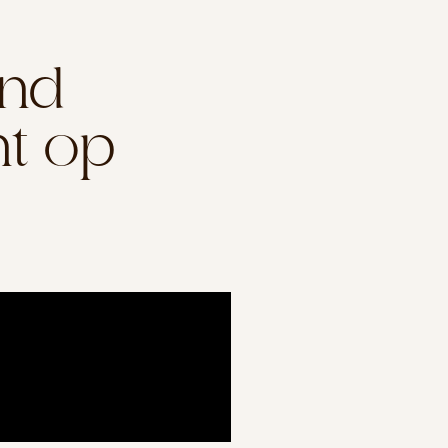
end
ht op