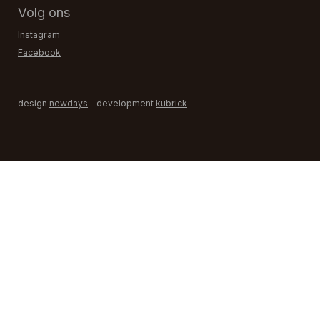
Volg ons
Instagram
Facebook
design
newdays
- development
kubrick