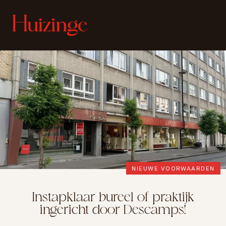
NIEUWE VOORWAARDEN
Instapklaar bureel of praktijk
ingericht door Descamps!