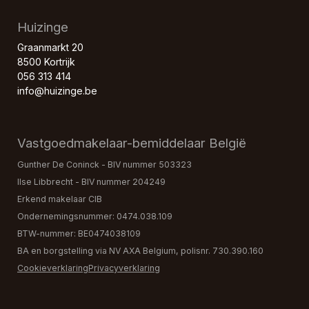
Huizinge
Graanmarkt 20
8500 Kortrijk
056 313 414
info@huizinge.be
Vastgoedmakelaar-bemiddelaar België
Gunther De Coninck - BIV nummer 503323
Ilse Libbrecht - BIV nummer 204249
Erkend makelaar CIB
Ondernemingsnummer: 0474.038.109
BTW-nummer: BE0474038109
BA en borgstelling via NV AXA Belgium, polisnr. 730.390.160
Cookieverklaring
Privacyverklaring