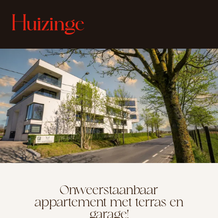
Onweerstaanbaar
appartement met terras en
garage!