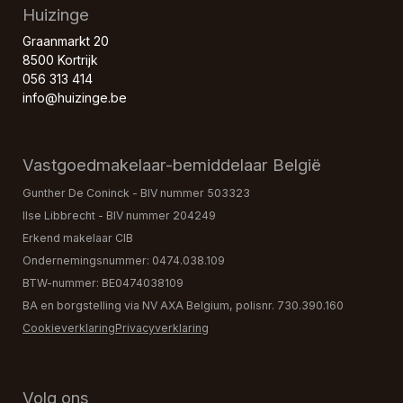
Huizinge
Graanmarkt 20
8500 Kortrijk
056 313 414
info@huizinge.be
Vastgoedmakelaar-bemiddelaar België
Gunther De Coninck - BIV nummer 503323
Ilse Libbrecht - BIV nummer 204249
Erkend makelaar CIB
Ondernemingsnummer: 0474.038.109
BTW-nummer: BE0474038109
BA en borgstelling via NV AXA Belgium, polisnr. 730.390.160
Cookieverklaring
Privacyverklaring
Volg ons