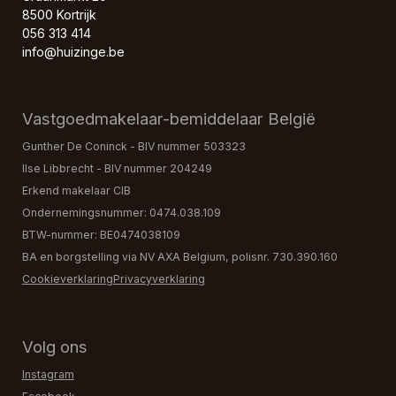
8500 Kortrijk
056 313 414
info@huizinge.be
Vastgoedmakelaar-bemiddelaar België
Gunther De Coninck - BIV nummer 503323
Ilse Libbrecht - BIV nummer 204249
Erkend makelaar CIB
Ondernemingsnummer: 0474.038.109
BTW-nummer: BE0474038109
BA en borgstelling via NV AXA Belgium, polisnr. 730.390.160
Cookieverklaring
Privacyverklaring
Volg ons
Instagram