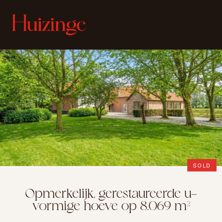
SOLD
Opmerkelijk, gerestaureerde u-
vormige hoeve op 8.069 m²