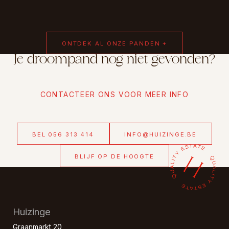
ONTDEK AL ONZE PANDEN +
Je droompand nog niet gevonden?
CONTACTEER ONS VOOR MEER INFO
BEL 056 313 414
INFO@HUIZINGE.BE
BLIJF OP DE HOOGTE
Huizinge
Graanmarkt 20