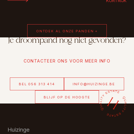
KORTRIJK
ONTDEK AL ONZE PANDEN +
Je droompand nog niet gevonden?
CONTACTEER ONS VOOR MEER INFO
BEL 056 313 414
INFO@HUIZINGE.BE
BLIJF OP DE HOOGTE
Huizinge