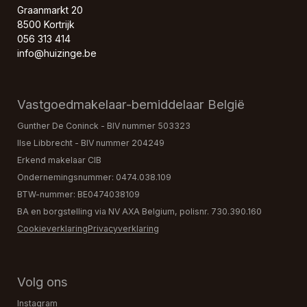
Graanmarkt 20
8500 Kortrijk
056 313 414
info@huizinge.be
Vastgoedmakelaar-bemiddelaar België
Gunther De Coninck - BIV nummer 503323
Ilse Libbrecht - BIV nummer 204249
Erkend makelaar CIB
Ondernemingsnummer: 0474.038.109
BTW-nummer: BE0474038109
BA en borgstelling via NV AXA Belgium, polisnr. 730.390.160
Cookieverklaring
Privacyverklaring
Volg ons
Instagram