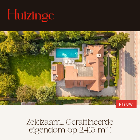
NIEUW
Zeldzaam... Geraffineerde
eigendom op 2.413 m² !