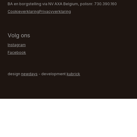
BA en borgstelling via NV AXA Belgium, polisnr. 730.390.160
Cookieverklaring
Privacyverklaring
Volg ons
Instagram
Facebook
design
newdays
- development
kubrick