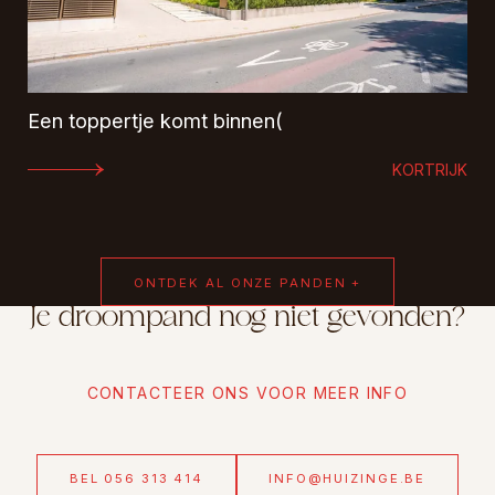
Een toppertje komt binnen(
KORTRIJK
ONTDEK AL ONZE PANDEN +
Je droompand nog niet gevonden?
CONTACTEER ONS VOOR MEER INFO
BEL 056 313 414
INFO@HUIZINGE.BE