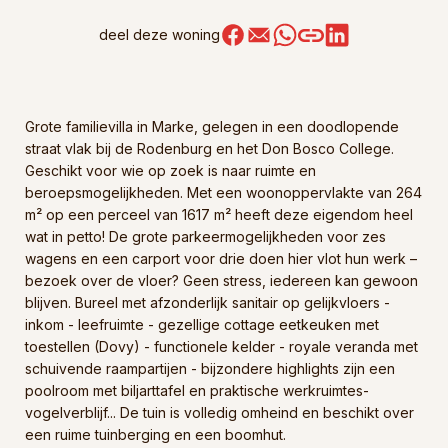
deel deze woning
Grote familievilla in Marke, gelegen in een doodlopende
straat vlak bij de Rodenburg en het Don Bosco College.
Geschikt voor wie op zoek is naar ruimte en
beroepsmogelijkheden. Met een woonoppervlakte van 264
m² op een perceel van 1617 m² heeft deze eigendom heel
wat in petto! De grote parkeermogelijkheden voor zes
wagens en een carport voor drie doen hier vlot hun werk –
bezoek over de vloer? Geen stress, iedereen kan gewoon
blijven. Bureel met afzonderlijk sanitair op gelijkvloers -
inkom - leefruimte - gezellige cottage eetkeuken met
toestellen (Dovy) - functionele kelder - royale veranda met
schuivende raampartijen - bijzondere highlights zijn een
poolroom met biljarttafel en praktische werkruimtes-
vogelverblijf... De tuin is volledig omheind en beschikt over
een ruime tuinberging en een boomhut.