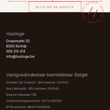
BLIJF OP DE HOOGTE
Huizinge
Graanmarkt 20
8500 Kortrijk
056 313 414
info@huizinge.be
Vastgoedmakelaar-bemiddelaar België
Gunther De Coninck - BIV nummer 503323
Ilse Libbrecht - BIV nummer 204249
Erkend makelaar CIB
Ondernemingsnummer: 0474.038.109
BTW-nummer: BE0474038109